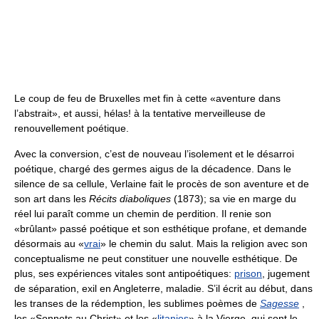
Le coup de feu de Bruxelles met fin à cette «aventure dans
l’abstrait», et aussi, hélas! à la tentative merveilleuse de
renouvellement poétique.
Avec la conversion, c’est de nouveau l’isolement et le désarroi
poétique, chargé des germes aigus de la décadence. Dans le
silence de sa cellule, Verlaine fait le procès de son aventure et de
son art dans les
Récits diaboliques
(1873); sa vie en marge du
réel lui paraît comme un chemin de perdition. Il renie son
«brûlant» passé poétique et son esthétique profane, et demande
désormais au «
vrai
» le chemin du salut. Mais la religion avec son
conceptualisme ne peut constituer une nouvelle esthétique. De
plus, ses expériences vitales sont antipoétiques:
prison
, jugement
de séparation, exil en Angleterre, maladie. S’il écrit au début, dans
les transes de la rédemption, les sublimes poèmes de
Sagesse
,
les «Sonnets au Christ» et les «
litanies
» à la Vierge, qui sont le