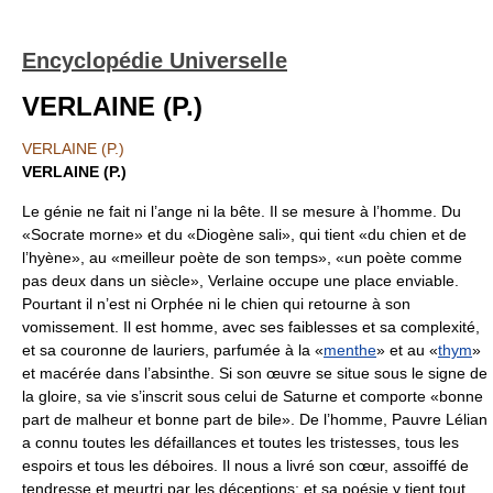
Encyclopédie Universelle
VERLAINE (P.)
VERLAINE (P.)
VERLAINE (P.)
Le génie ne fait ni l’ange ni la bête. Il se mesure à l’homme. Du
«Socrate morne» et du «Diogène sali», qui tient «du chien et de
l’hyène», au «meilleur poète de son temps», «un poète comme
pas deux dans un siècle», Verlaine occupe une place enviable.
Pourtant il n’est ni Orphée ni le chien qui retourne à son
vomissement. Il est homme, avec ses faiblesses et sa complexité,
et sa couronne de lauriers, parfumée à la «
menthe
» et au «
thym
»
et macérée dans l’absinthe. Si son œuvre se situe sous le signe de
la gloire, sa vie s’inscrit sous celui de Saturne et comporte «bonne
part de malheur et bonne part de bile». De l’homme, Pauvre Lélian
a connu toutes les défaillances et toutes les tristesses, tous les
espoirs et tous les déboires. Il nous a livré son cœur, assoiffé de
tendresse et meurtri par les déceptions; et sa poésie y tient tout