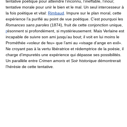
tentative poétique pour atteindre l’inconnu, l’ineffable, l’inouï;
tentative morale pour unir le bien et le mal. Un seul intercesseur à
la fois poétique et vital:
Rimbaud
. Impure sur le plan moral, cette
expérience l’a purifié au point de vue poétique. C’est pourquoi les
Romances sans paroles
(1874), fruit de cette conjonction unique,
r
ésonnent si profondément, si mystérieusement. Mais Verlaine est
incapable de suivre son ami jusqu’au bout; il voit en lui moins le
Prométhée «voleur de feu» que l’ami au «visage d’ange en exil».
Ne croyant pas à la vertu libératrice et rédemptrice de la poésie, il
charge d’impuretés une expérience qui dépasse ses possibilités.
Un parallèle entre
Crimen amoris
et
Soir historique
démontrerait
l’hérésie de cette tentative.