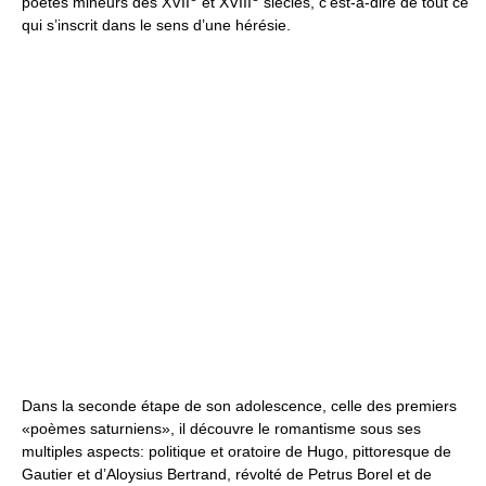
poètes mineurs des XVII
et XVIII
siècles, c’est-à-dire de tout ce
qui s’inscrit dans le sens d’une hérésie.
Dans la seconde étape de son adolescence, celle des premiers
«poèmes saturniens», il découvre le romantisme sous ses
multiples aspects: politique et oratoire de Hugo, pittoresque de
Gautier et d’Aloysius Bertrand, révolté de Petrus Borel et de