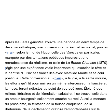
Après les
Fêtes galantes
s’ouvre une période en deux temps de
désarroi esthétique, une conversion au «réel» et au social, puis au
«
vrai
», selon le mot de Hugo, celle des
Vaincus
en particulier,
marquée par des tentations poétiques impures et une
recrudescence du réalisme, et celle de
La Bonne Chanson
(1870),
r
égie par une expérience vitale importante qui exorcise le rêve et
la hantise d’Elisa: ses fiançailles avec Mathilde Mauté et sa cour
poétique. Cette conversion au «
bien
», à la joie, à la santé morale,
les efforts qu’il fit pour unir en un même intercesseur la fiancée et
la muse, furent néfastes au point de vue poétique. Éloigné des
milieux littéraires et de l’émulation salutaire, il se trouve isolé dans
un amour bourgeois solidement attaché au réel. Aussi la menace
du prosaïsme, la tentation de la fausse éloquence, de la
rhétorique, de la déclamation oratoire l’emportent-elles sur le