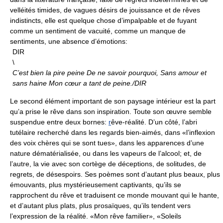
velléités timides, de vagues désirs de jouissance et de rêves
indistincts, elle est quelque chose d’impalpable et de fuyant
comme un sentiment de vacuité, comme un manque de
sentiments, une absence d’émotions:
DIR
\
C’est bien la pire peine
De ne savoir pourquoi,
Sans amour et
sans haine
Mon cœur a tant de peine./DIR
Le second élément important de son paysage intérieur est la part
qu’a prise le rêve dans son inspiration. Toute son œuvre semble
suspendue entre deux bornes:
r
êve-réalité. D’un côté, l’abri
tutélaire recherché dans les regards bien-aimés, dans «l’inflexion
des voix chères qui se sont tues», dans les apparences d’une
nature dématérialisée, ou dans les vapeurs de l’alcool; et, de
l’autre, la vie avec son cortège de déceptions, de solitudes, de
regrets, de désespoirs. Ses poèmes sont d’autant plus beaux, plus
émouvants, plus mystérieusement captivants, qu’ils se
rapprochent du rêve et traduisent ce monde mouvant qui le hante,
et d’autant plus plats, plus prosaïques, qu’ils tendent vers
l’expression de la réalité. «Mon rêve familier», «Soleils