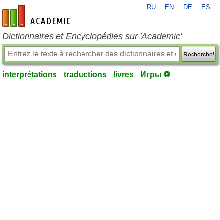
RU
EN
DE
ES
fr-academic.com
Dictionnaires et Encyclopédies sur 'Academic'
Recherche!
interprétations
traductions
livres
Игры ⚽