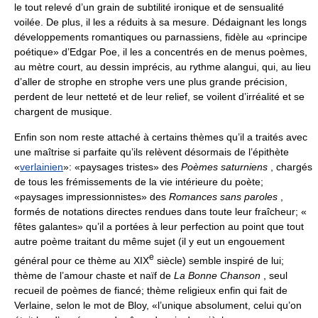
le tout relevé d’un grain de subtilité ironique et de sensualité
voilée. De plus, il les a réduits à sa mesure. Dédaignant les longs
développements romantiques ou parnassiens, fidèle au «principe
poétique» d’Edgar Poe, il les a concentrés en de menus poèmes,
au mètre court, au dessin imprécis, au rythme alangui, qui, au lieu
d’aller de strophe en strophe vers une plus grande précision,
perdent de leur netteté et de leur relief, se voilent d’irréalité et se
chargent de musique.
Enfin son nom reste attaché à certains thèmes qu’il a traités avec
une maîtrise si parfaite qu’ils relèvent désormais de l’épithète
«
verlainien
»: «paysages tristes» des
Poèmes saturniens
, chargés
de tous les frémissements de la vie intérieure du poète;
«paysages impressionnistes» des
Romances sans paroles
,
formés de notations directes rendues dans toute leur fraîcheur; «
fêtes galantes» qu’il a portées à leur perfection au point que tout
autre poème traitant du même sujet (il y eut un engouement
e
général pour ce thème au XIX
siècle) semble inspiré de lui;
thème de l’amour chaste et naïf de
La Bonne Chanson
, seul
recueil de poèmes de fiancé; thème religieux enfin qui fait de
Verlaine, selon le mot de Bloy, «l’unique absolument, celui qu’on