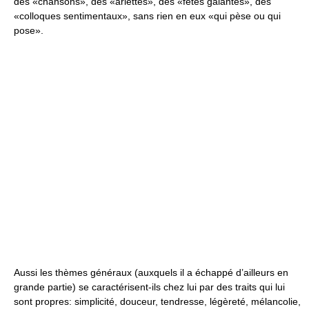
des «chansons», des «ariettes», des «fêtes galantes», des
«colloques sentimentaux», sans rien en eux «qui pèse ou qui
pose».
Aussi les thèmes généraux (auxquels il a échappé d’ailleurs en
grande partie) se caractérisent-ils chez lui par des traits qui lui
sont propres: simplicité, douceur, tendresse, légèreté, mélancolie,